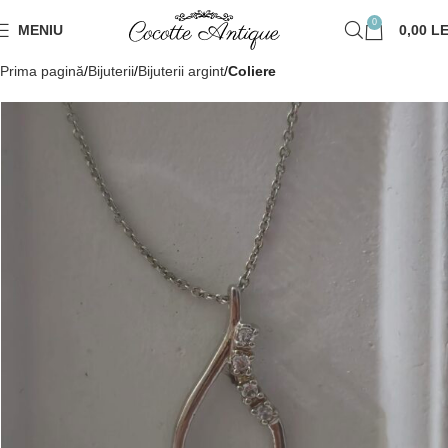
0
MENIU
0,00
LE
Prima pagină
Bijuterii
Bijuterii argint
Coliere