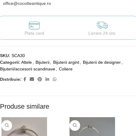
office@cocotteantique.ro
Plata card
Livrare 24 ore
SKU:
SCA30
Categorii:
Altele
,
Bijuterii
,
Bijuterii argint
,
Bijuterii de designer
,
Bijuterii/accesorii scandinave
,
Coliere
Distribuie:
Produse similare