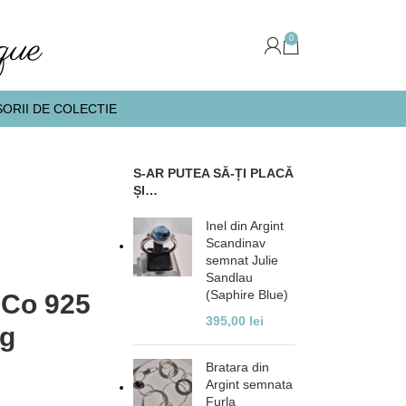
0
ORII DE COLECTIE
S-AR PUTEA SĂ-ȚI PLACĂ
ȘI…
Inel din Argint
Scandinav
semnat Julie
Sandlau
(Saphire Blue)
& Co 925
395,00
lei
ag
Bratara din
Argint semnata
Furla