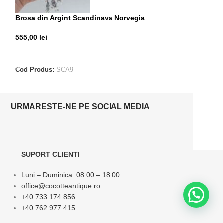
Brosa din Argint Scandinava Norvegia
Brosa din Argin
Ostfold
555,00
lei
300,00
lei
ADAUGĂ ÎN COȘ
ADAUGĂ ÎN CO
Cod Produs:
SCA9
Cod Produs:
SCA
URMARESTE-NE PE SOCIAL MEDIA
SUPORT CLIENTI
Luni – Duminica: 08:00 – 18:00
office@cocotteantique.ro
+40 733 174 856
+40 762 977 415