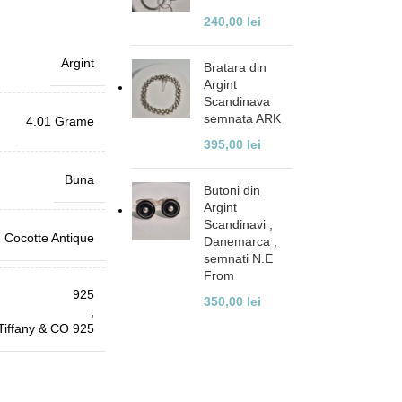
240,00
lei
Argint
Bratara din
Argint
Scandinava
semnata ARK
4.01 Grame
395,00
lei
Buna
Butoni din
Argint
Scandinavi ,
Cocotte Antique
Danemarca ,
semnati N.E
From
925
350,00
lei
,
Tiffany & CO 925