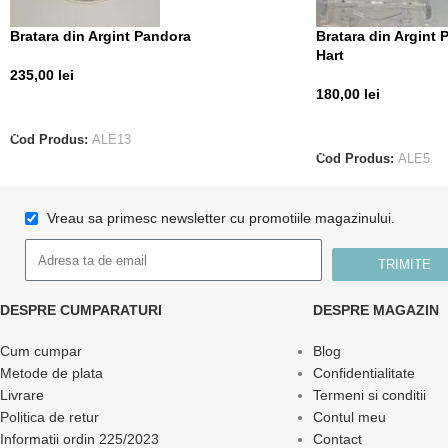
Bratara din Argint Pandora
Bratara din Argint
Hart
235,00
lei
180,00
lei
ADAUGĂ ÎN COȘ
ADAUGĂ ÎN COȘ
Cod Produs:
ALE13
Cod Produs:
ALE5
Vreau sa primesc newsletter cu promotiile magazinului.
TRIMITE
DESPRE CUMPARATURI
DESPRE MAGAZIN
Cum cumpar
Blog
Metode de plata
Confidentialitate
Livrare
Termeni si conditii
Politica de retur
Contul meu
Informatii ordin 225/2023
Contact