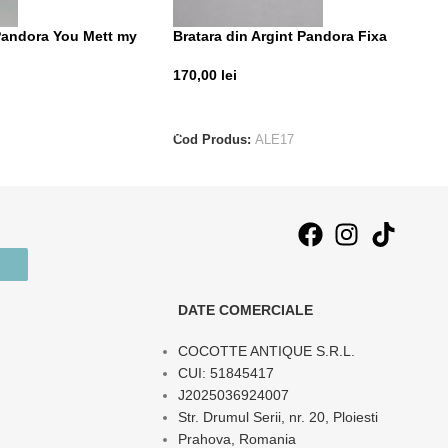
 Pandora You Mett my
Bratara din Argint Pandora Fixa
170,00
lei
ADAUGĂ ÎN COȘ
Cod Produs:
ALE17
DATE COMERCIALE
COCOTTE ANTIQUE S.R.L.
CUI: 51845417
J2025036924007
Str. Drumul Serii, nr. 20, Ploiesti
Prahova, Romania