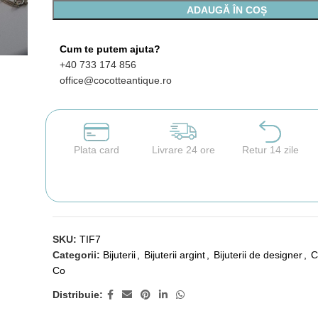
ADAUGĂ ÎN COȘ
Cum te putem ajuta?
+40 733 174 856
office@cocotteantique.ro
Plata card
Livrare 24 ore
Retur 14 zile
SKU:
TIF7
Categorii:
Bijuterii
,
Bijuterii argint
,
Bijuterii de designer
,
C
Co
Distribuie: