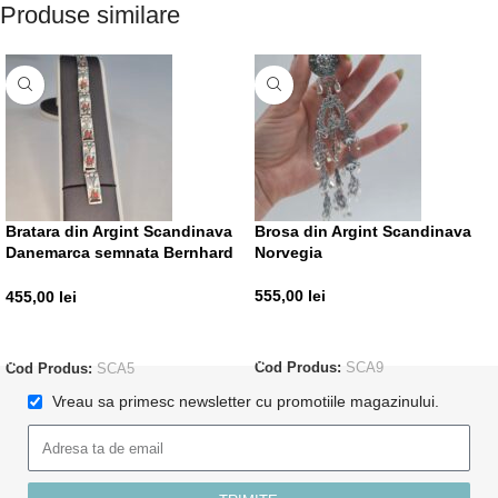
Produse similare
Bratara din Argint Scandinava
Brosa din Argint Scandinava
Danemarca semnata Bernhard
Norvegia
Hertz
555,00
lei
455,00
lei
ADAUGĂ ÎN COȘ
ADAUGĂ ÎN COȘ
Cod Produs:
SCA9
Cod Produs:
SCA5
Vreau sa primesc newsletter cu promotiile magazinului.