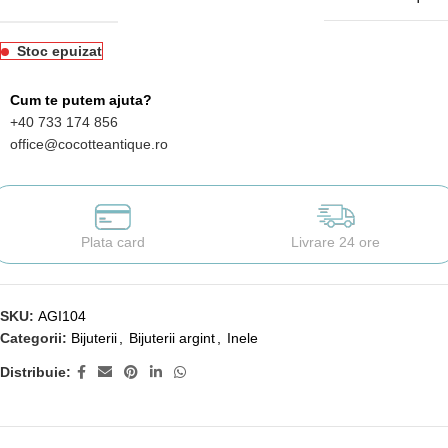
Stoc epuizat
Cum te putem ajuta?
+40 733 174 856
office@cocotteantique.ro
Plata card
Livrare 24 ore
SKU:
AGI104
Categorii:
Bijuterii
,
Bijuterii argint
,
Inele
Distribuie: