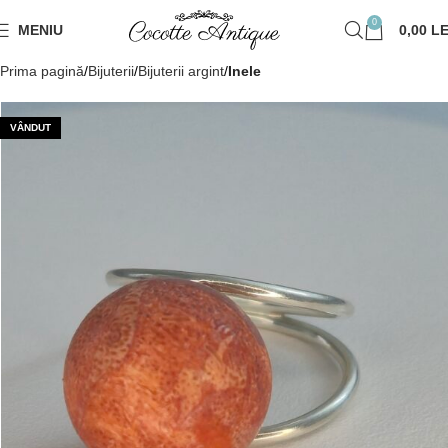
0
MENIU
0,00
LE
Prima pagină
Bijuterii
Bijuterii argint
Inele
VÂNDUT