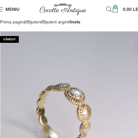
0
MENIU
0,00
LE
Prima pagină
Bijuterii
Bijuterii argint
Inele
VÂNDUT