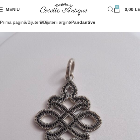
0
MENIU
0,00
LE
Prima pagină
Bijuterii
Bijuterii argint
Pandantive