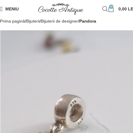
0
MENIU
0,00
LE
Prima pagină
Bijuterii
Bijuterii de designer
Pandora