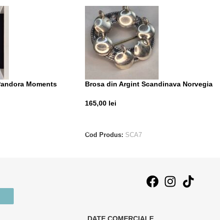
 Pandora Moments
Brosa din Argint Scandinava Norvegia
165,00
lei
T
ADAUGĂ ÎN COȘ
Cod Produs:
SCA7
DATE COMERCIALE