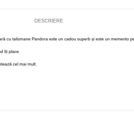
DESCRIERE
ară cu talismane Pandora este un cadou superb și este un memento pe
d îți place.
ontează cel mai mult.