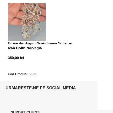
Brosa din Argint Scandinava Solje by
Inel din Argint 
Ivan Holth Norvegia
200,00
lei
350,00
lei
ADAUGĂ ÎN CO
ADAUGĂ ÎN COȘ
Cod Produs:
ALE
Cod Produs:
SCA6
URMARESTE-NE PE SOCIAL MEDIA
SUPORT CLIENTI