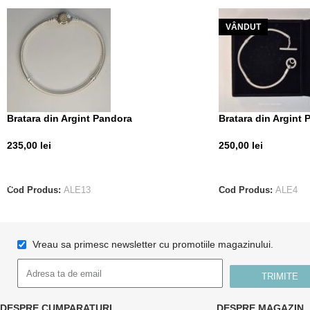
VÂNDUT
Bratara din Argint Pandora
Bratara din Argint
235,00
lei
250,00
lei
ADAUGĂ ÎN COȘ
CITEȘTE MAI MUL
Cod Produs:
ALE13
Cod Produs:
ALE4
Vreau sa primesc newsletter cu promotiile magazinului.
TRIMITE
DESPRE CUMPARATURI
DESPRE MAGAZIN