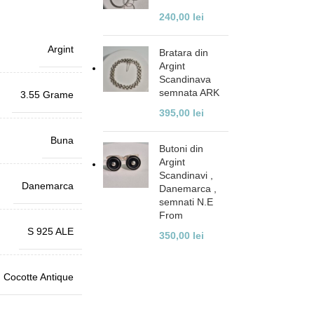
240,00
lei
Argint
Bratara din
Argint
Scandinava
semnata ARK
3.55 Grame
395,00
lei
Buna
Butoni din
Argint
Scandinavi ,
Danemarca
Danemarca ,
semnati N.E
From
S 925 ALE
350,00
lei
Cocotte Antique