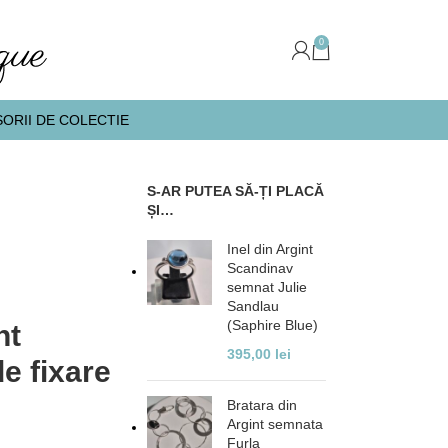
0
ORII DE COLECTIE
S-AR PUTEA SĂ-ȚI PLACĂ
ȘI…
Inel din Argint
Scandinav
semnat Julie
Sandlau
(Saphire Blue)
nt
395,00
lei
e fixare
Bratara din
Argint semnata
Furla