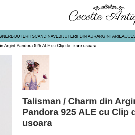
IGNER
BIJUTERII SCANDINAVE
BIJUTERII DIN AUR
ARGINTARIE
ACCES
in Argint Pandora 925 ALE cu Clip de fixare usoara
Talisman / Charm din Argi
Pandora 925 ALE cu Clip d
usoara