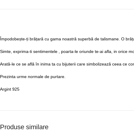
Împodobește-ți brățară cu gama noastră superbă de talismane. O brăț
Simte, exprima-ti sentimentele , poarta-le oriunde te-ai afla, in orice mo
Arată-le ce se află în inima ta cu bijuterii care simbolizează ceea ce c
Prezinta urme normale de purtare.
Argint 925
Produse similare