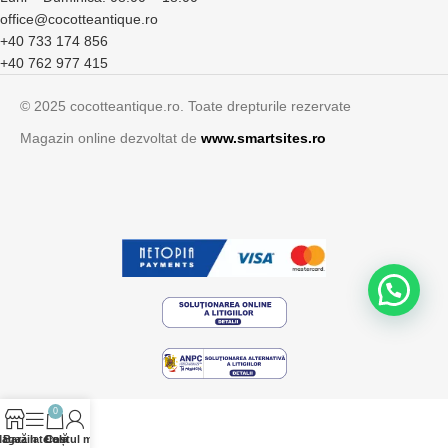
office@cocotteantique.ro
+40 733 174 856
+40 762 977 415
© 2025 cocotteantique.ro. Toate drepturile rezervate
Magazin online dezvoltat de
www.smartsites.ro
0
agazin
Bară laterală
Contul meu
Coș