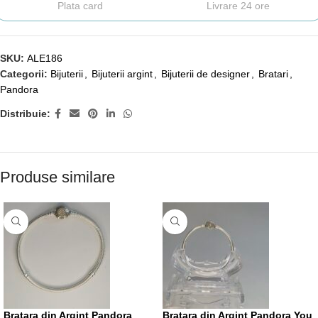
Plata card
Livrare 24 ore
SKU:
ALE186
Categorii:
Bijuterii
,
Bijuterii argint
,
Bijuterii de designer
,
Bratari
,
Pandora
Distribuie:
Produse similare
Bratara din Argint Pandora
Bratara din Argint Pandora You