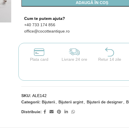
ADAUGĂ ÎN COȘ
Cum te putem ajuta?
+40 733 174 856
office@cocotteantique.ro
Plata card
Livrare 24 ore
Retur 14 zile
SKU:
ALE142
Categorii:
Bijuterii
,
Bijuterii argint
,
Bijuterii de designer
,
B
Distribuie: