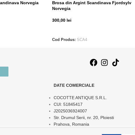
candinava Norvegia
Brosa din Argint Scandinava Fjordsylv
Norvegia
300,00
lei
CITEȘTE MAI MULT
Cod Produs:
SCA4
DATE COMERCIALE
COCOTTE ANTIQUE S.R.L.
CUI: 51845417
J2025036924007
Str. Drumul Serii, nr. 20, Ploiesti
Prahova, Romania