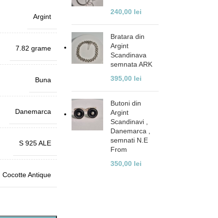
240,00
lei
Argint
Bratara din
Argint
7.82 grame
Scandinava
semnata ARK
395,00
lei
Buna
Butoni din
Danemarca
Argint
Scandinavi ,
Danemarca ,
semnati N.E
S 925 ALE
From
350,00
lei
Cocotte Antique