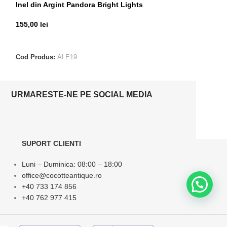
Inel din Argint Pandora Bright Lights
Inel din Argint 
155,00
lei
85,00
lei
ADAUGĂ ÎN COȘ
ADAUGĂ ÎN CO
Cod Produs:
ALE19
Cod Produs:
ALE
URMARESTE-NE PE SOCIAL MEDIA
SUPORT CLIENTI
Luni – Duminica: 08:00 – 18:00
office@cocotteantique.ro
+40 733 174 856
+40 762 977 415