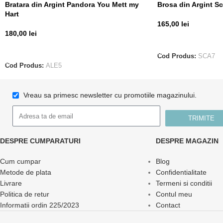
Bratara din Argint Pandora You Mett my
Brosa din Argint S
Hart
165,00
lei
180,00
lei
ADAUGĂ ÎN COȘ
ADAUGĂ ÎN COȘ
Cod Produs:
SCA7
Cod Produs:
ALE5
Vreau sa primesc newsletter cu promotiile magazinului.
TRIMITE
DESPRE CUMPARATURI
DESPRE MAGAZIN
Cum cumpar
Blog
Metode de plata
Confidentialitate
Livrare
Termeni si conditii
Politica de retur
Contul meu
Informatii ordin 225/2023
Contact