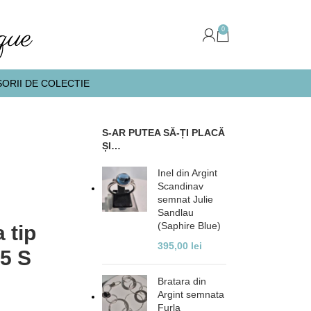
0
ORII DE COLECTIE
S-AR PUTEA SĂ-ȚI PLACĂ
ȘI…
Inel din Argint
Scandinav
semnat Julie
Sandlau
(Saphire Blue)
 tip
395,00
lei
5 S
Bratara din
Argint semnata
Furla