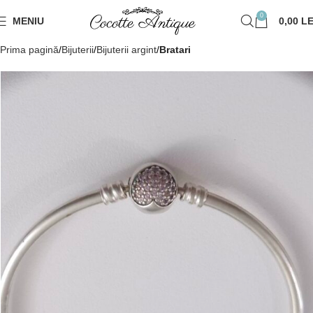
0
MENIU
0,00
LE
Prima pagină
Bijuterii
Bijuterii argint
Bratari