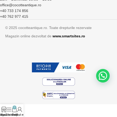
office@cocotteantique.ro
+40 733 174 856
+40 762 977 415
© 2025 cocotteantique.ro. Toate drepturile rezervate
Magazin online dezvoltat de
www.smartsites.ro
0
agazin
Bară laterală
Contul meu
Coș