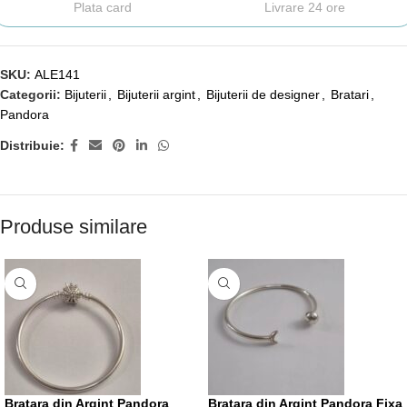
Plata card
Livrare 24 ore
SKU:
ALE141
Categorii:
Bijuterii
,
Bijuterii argint
,
Bijuterii de designer
,
Bratari
,
Pandora
Distribuie:
Produse similare
Bratara din Argint Pandora
Bratara din Argint Pandora Fixa