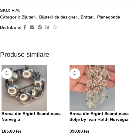
SKU:
PIA5
Categorii:
Bijuterii
,
Bijuterii de designer
,
Bratari
,
Pianegonda
Distribuie:
Produse similare
Brosa din Argint Scandinava
Brosa din Argint Scandinava
Norvegia
Solje by Ivan Holth Norvegia
165,00
lei
350,00
lei