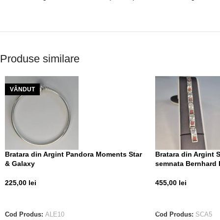
Produse similare
VÂNDUT
Bratara din Argint Pandora Moments Star
Bratara din Argint
& Galaxy
semnata Bernhard 
225,00
lei
455,00
lei
CITEȘTE MAI MULT
ADAUGĂ ÎN COȘ
Cod Produs:
ALE10
Cod Produs:
SCA5