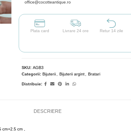
office@cocotteantique.ro
Plata card
Livrare 24 ore
Retur 14 zile
SKU:
AGB3
Categorii:
Bijuterii
,
Bijuterii argint
,
Bratari
Distribuie:
DESCRIERE
8.5 cm+2.5 cm ,