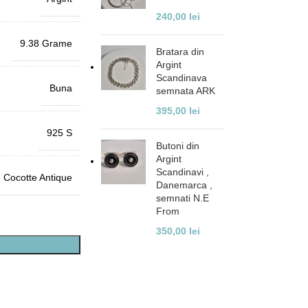
240,00
lei
9.38 Grame
Bratara din
Argint
Scandinava
Buna
semnata ARK
395,00
lei
925 S
Butoni din
Argint
Scandinavi ,
Cocotte Antique
Danemarca ,
semnati N.E
From
350,00
lei