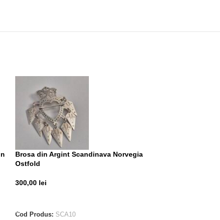
on
Brosa din Argint Scandinava Norvegia
Inel din Argint
Ostfold
200,00
lei
300,00
lei
ADAUGĂ ÎN CO
ADAUGĂ ÎN COȘ
Cod Produs:
ALE
Cod Produs:
SCA10