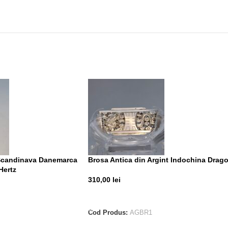
 Scandinava Danemarca
Brosa Antica din Argint Indochina Drag
Hertz
310,00
lei
ADAUGĂ ÎN COȘ
Cod Produs:
AGBR1