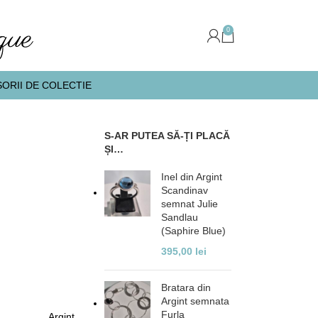
0
ORII DE COLECTIE
S-AR PUTEA SĂ-ȚI PLACĂ
ȘI…
Inel din Argint
Scandinav
semnat Julie
Sandlau
(Saphire Blue)
395,00
lei
Bratara din
Argint semnata
Furla
Argint