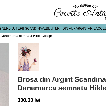
IGNER
BIJUTERII SCANDINAVE
BIJUTERII DIN AUR
ARGINTARIE
ACCES
a Danemarca semnata Hilde Design
Brosa din Argint Scandin
Danemarca semnata Hilde
300,00
lei