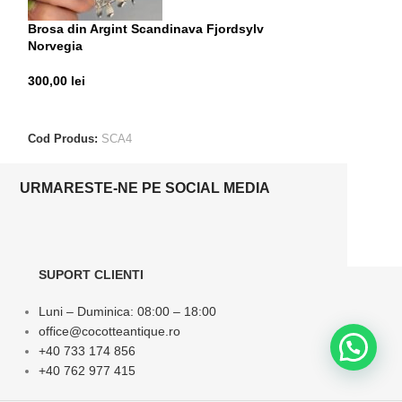
Brosa din Argint Scandinava Fjordsylv
Inel din Argint 
Norvegia
300,00
lei
300,00
lei
ADAUGĂ ÎN CO
CITEȘTE MAI MULT
Cod Produs:
ALE
Cod Produs:
SCA4
URMARESTE-NE PE SOCIAL MEDIA
SUPORT CLIENTI
Luni – Duminica: 08:00 – 18:00
office@cocotteantique.ro
+40 733 174 856
+40 762 977 415