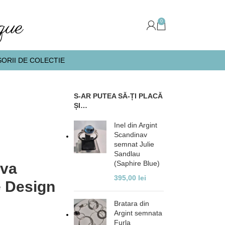
0
ORII DE COLECTIE
S-AR PUTEA SĂ-ȚI PLACĂ
ȘI…
Inel din Argint
Scandinav
semnat Julie
Sandlau
(Saphire Blue)
ava
395,00
lei
 Design
Bratara din
Argint semnata
Furla