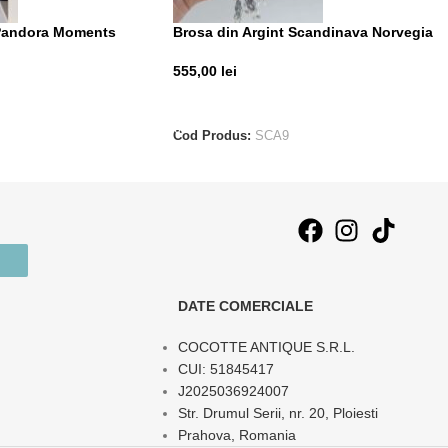
 Pandora Moments
Brosa din Argint Scandinava Norvegia
555,00
lei
T
ADAUGĂ ÎN COȘ
Cod Produs:
SCA9
DATE COMERCIALE
COCOTTE ANTIQUE S.R.L.
CUI: 51845417
J2025036924007
Str. Drumul Serii, nr. 20, Ploiesti
Prahova, Romania