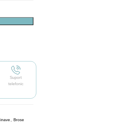
Suport
telefonic
dinave
,
Brose