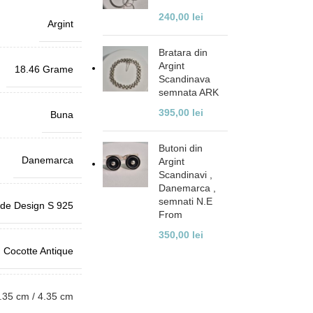
240,00
lei
Argint
Bratara din
Argint
18.46 Grame
Scandinava
semnata ARK
395,00
lei
Buna
Butoni din
Danemarca
Argint
Scandinavi ,
Danemarca ,
semnati N.E
lde Design S 925
From
350,00
lei
Cocotte Antique
.35 cm / 4.35 cm