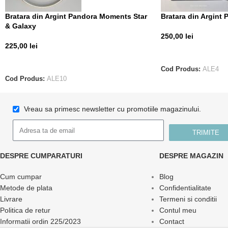
Bratara din Argint Pandora Moments Star
Bratara din Argint
& Galaxy
250,00
lei
225,00
lei
CITEȘTE MAI MUL
CITEȘTE MAI MULT
Cod Produs:
ALE4
Cod Produs:
ALE10
Vreau sa primesc newsletter cu promotiile magazinului.
TRIMITE
DESPRE CUMPARATURI
DESPRE MAGAZIN
Cum cumpar
Blog
Metode de plata
Confidentialitate
Livrare
Termeni si conditii
Politica de retur
Contul meu
Informatii ordin 225/2023
Contact