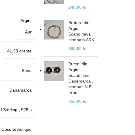
240,00
lei
Argint
Bratara din
,
Argint
Aur
Scandinava
semnata ARK
395,00
lei
41.99 grame
Butoni din
Argint
Buna
Scandinavi ,
Danemarca ,
semnati N.E
Danamarca
From
350,00
lei
 Sterling , 925 s
Cocotte Antique