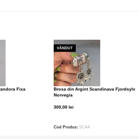
VÂNDUT
Pandora Fixa
Brosa din Argint Scandinava Fjordsylv
Norvegia
300,00
lei
CITEȘTE MAI MULT
Cod Produs:
SCA4