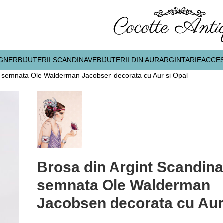
IGNER
BIJUTERII SCANDINAVE
BIJUTERII DIN AUR
ARGINTARIE
ACCES
a semnata Ole Walderman Jacobsen decorata cu Aur si Opal
Brosa din Argint Scandin
semnata Ole Walderman
Jacobsen decorata cu Aur