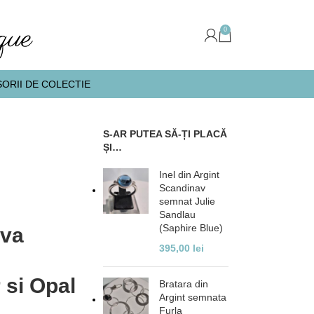
0
ORII DE COLECTIE
S-AR PUTEA SĂ-ȚI PLACĂ
ȘI…
Inel din Argint
Scandinav
semnat Julie
Sandlau
(Saphire Blue)
ava
395,00
lei
 si Opal
Bratara din
Argint semnata
Furla