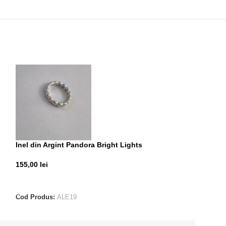
Inel din Argint Pandora Bright Lights
Inel din Argint 
155,00
lei
85,00
lei
ADAUGĂ ÎN COȘ
ADAUGĂ ÎN CO
Cod Produs:
ALE19
Cod Produs:
ALE