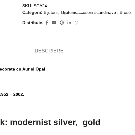
SKU:
SCA24
Categorii:
Bijuterii
,
Bijuterii/accesorii scandinave
,
Brose
Distribuie:
DESCRIERE
corata cu Aur si Opal
952 – 2002.
: modernist silver, gold