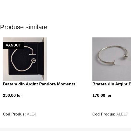
Produse similare
VÂNDUT
Bratara din Argint Pandora Moments
Bratara din Argint 
250,00
lei
170,00
lei
CITEȘTE MAI MULT
ADAUGĂ ÎN COȘ
Cod Produs:
ALE4
Cod Produs:
ALE17