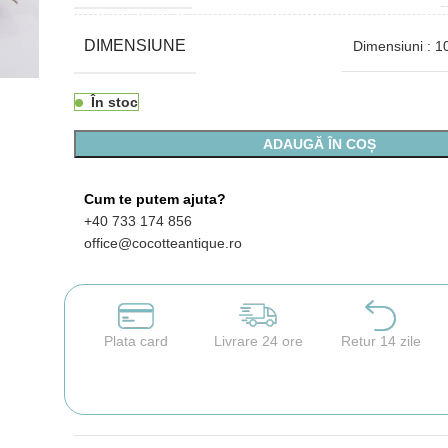
DIMENSIUNE
Dimensiuni : 1
În stoc
ADAUGĂ ÎN COȘ
Cum te putem ajuta?
+40 733 174 856
office@cocotteantique.ro
Plata card
Livrare 24 ore
Retur 14 zile