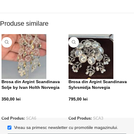
Produse similare
Brosa din Argint Scandinava
Brosa din Argint Scandinava
Solje by Ivan Holth Norvegia
Sylvsmidja Norvegia
350,00
lei
795,00
lei
ADAUGĂ ÎN COȘ
ADAUGĂ ÎN COȘ
Cod Produs:
SCA6
Cod Produs:
SCA3
Vreau sa primesc newsletter cu promotiile magazinului.