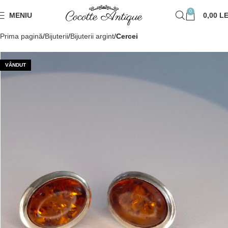
0
MENIU
0,00
LE
Prima pagină
Bijuterii
Bijuterii argint
Cercei
VÂNDUT