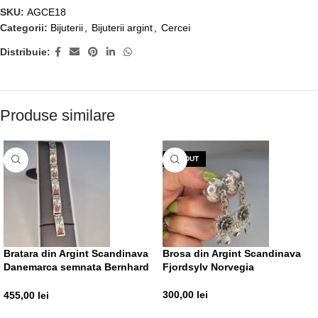
SKU:
AGCE18
Categorii:
Bijuterii
,
Bijuterii argint
,
Cercei
Distribuie:
Produse similare
VÂNDUT
Bratara din Argint Scandinava
Brosa din Argint Scandinava
Danemarca semnata Bernhard
Fjordsylv Norvegia
Hertz
300,00
lei
455,00
lei
CITEȘTE MAI MULT
ADAUGĂ ÎN COȘ