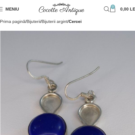
0
MENIU
0,00
LE
Prima pagină
Bijuterii
Bijuterii argint
Cercei