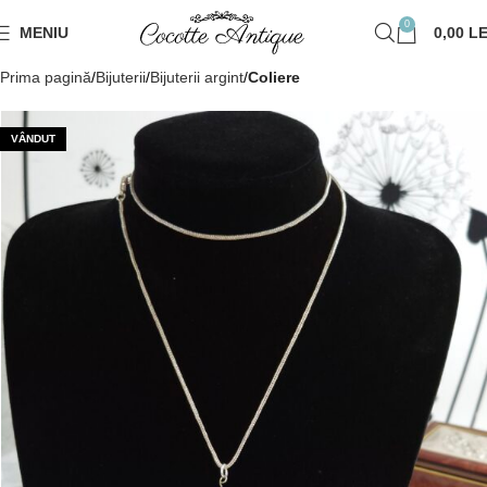
0
MENIU
0,00
LE
Prima pagină
Bijuterii
Bijuterii argint
Coliere
VÂNDUT