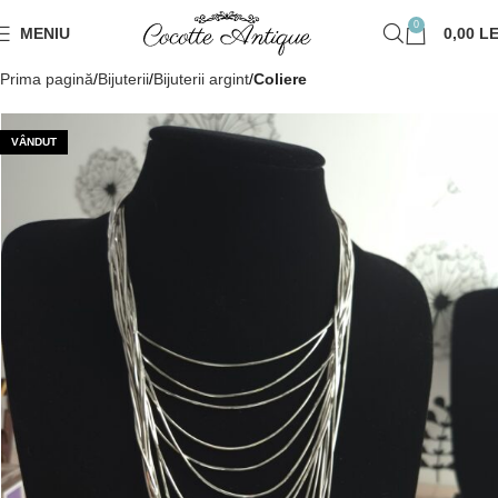
0
MENIU
0,00
LE
Prima pagină
Bijuterii
Bijuterii argint
Coliere
VÂNDUT