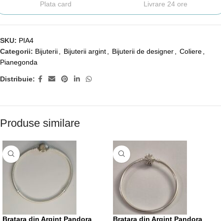
Plata card
Livrare 24 ore
SKU:
PIA4
Categorii:
Bijuterii
,
Bijuterii argint
,
Bijuterii de designer
,
Coliere
,
Pianegonda
Distribuie:
Produse similare
Bratara din Argint Pandora
Bratara din Argint Pandora