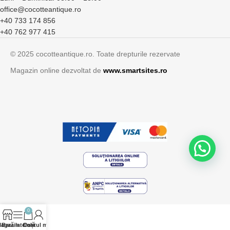
office@cocotteantique.ro
+40 733 174 856
+40 762 977 415
© 2025 cocotteantique.ro. Toate drepturile rezervate
Magazin online dezvoltat de
www.smartsites.ro
0
agazin
Bară laterală
Contul meu
Coș