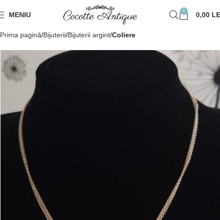
0
MENIU
0,00
LE
Prima pagină
Bijuterii
Bijuterii argint
Coliere