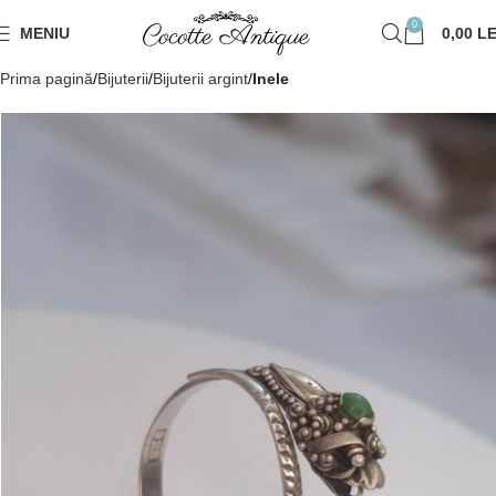
0
MENIU
0,00
LE
Prima pagină
Bijuterii
Bijuterii argint
Inele