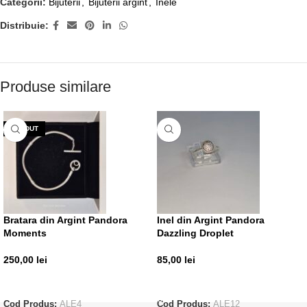
Categorii:
Bijuterii
,
Bijuterii argint
,
Inele
Distribuie:
Produse similare
VÂNDUT
Bratara din Argint Pandora
Inel din Argint Pandora
Moments
Dazzling Droplet
250,00
lei
85,00
lei
CITEȘTE MAI MULT
ADAUGĂ ÎN COȘ
Cod Produs:
ALE4
Cod Produs:
ALE12