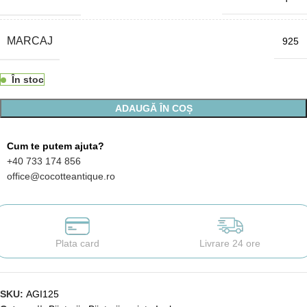
MARCAJ
925
În stoc
ADAUGĂ ÎN COȘ
Cum te putem ajuta?
+40 733 174 856
office@cocotteantique.ro
Plata card
Livrare 24 ore
SKU:
AGI125