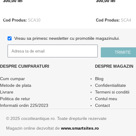
300,00
lei
300,00
lei
ADAUGĂ ÎN COȘ
CITEȘTE MAI MUL
Cod Produs:
SCA10
Cod Produs:
SCA4
Vreau sa primesc newsletter cu promotiile magazinului.
TRIMITE
DESPRE CUMPARATURI
DESPRE MAGAZIN
Cum cumpar
Blog
Metode de plata
Confidentialitate
Livrare
Termeni si conditii
Politica de retur
Contul meu
Informatii ordin 225/2023
Contact
© 2025 cocotteantique.ro. Toate drepturile rezervate
Magazin online dezvoltat de
www.smartsites.ro