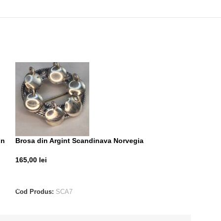
on
Brosa din Argint Scandinava Norvegia
Brosa din Argin
Ivan Holth Norv
165,00
lei
350,00
lei
ADAUGĂ ÎN COȘ
ADAUGĂ ÎN CO
Cod Produs:
SCA7
Cod Produs:
SCA