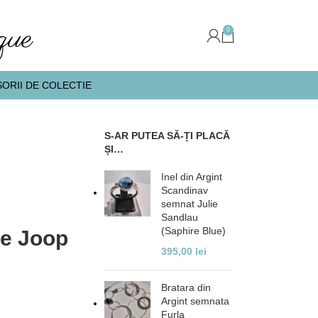
0
ORII DE COLECTIE
S-AR PUTEA SĂ-ȚI PLACĂ
ȘI…
Inel din Argint
Scandinav
semnat Julie
Sandlau
(Saphire Blue)
te Joop
395,00
lei
Bratara din
Argint semnata
Furla