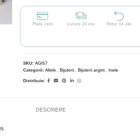
Plata card
Livrare 24 ore
Retur 14 zile
SKU:
AGI57
Categorii:
Altele
,
Bijuterii
,
Bijuterii argint
,
Inele
Distribuie:
DESCRIERE
25