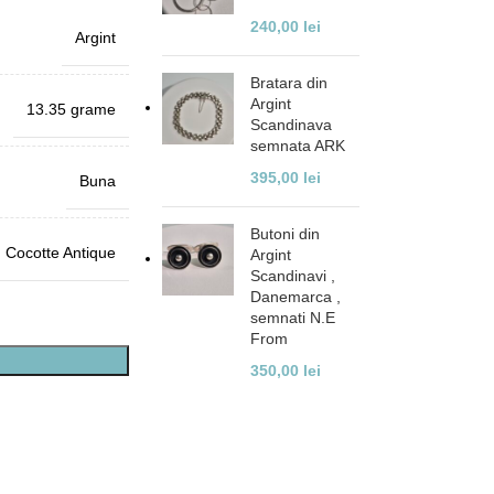
240,00
lei
Argint
Bratara din
Argint
13.35 grame
Scandinava
semnata ARK
395,00
lei
Buna
Butoni din
Cocotte Antique
Argint
Scandinavi ,
Danemarca ,
semnati N.E
From
350,00
lei