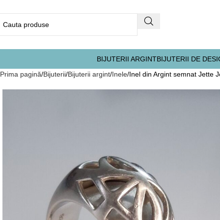
BIJUTERII ARGINT
BIJUTERII DE DES
Prima pagină
Bijuterii
Bijuterii argint
Inele
Inel din Argint semnat Jette