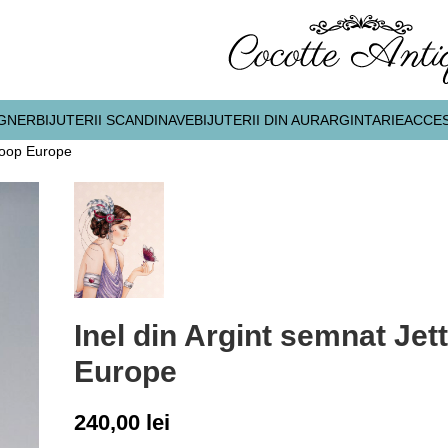
IGNER
BIJUTERII SCANDINAVE
BIJUTERII DIN AUR
ARGINTARIE
ACCES
 Joop Europe
Inel din Argint semnat Jet
Europe
240,00
lei