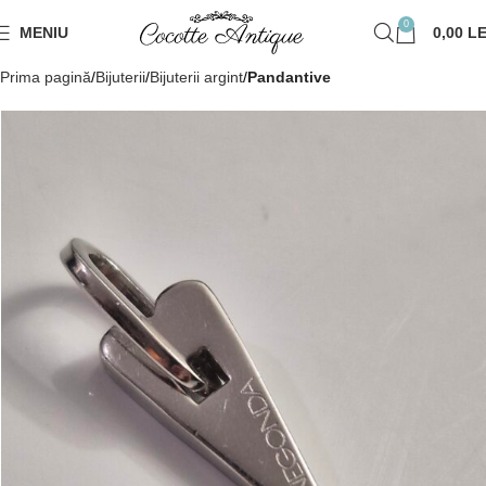
0
MENIU
0,00
LE
Prima pagină
Bijuterii
Bijuterii argint
Pandantive