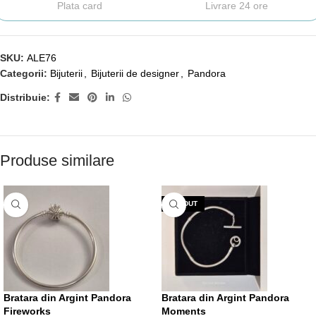
Plata card
Livrare 24 ore
SKU:
ALE76
Categorii:
Bijuterii
,
Bijuterii de designer
,
Pandora
Distribuie:
Produse similare
VÂNDUT
Bratara din Argint Pandora
Bratara din Argint Pandora
Fireworks
Moments