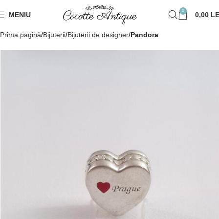
0
MENIU
0,00
LE
Prima pagină
Bijuterii
Bijuterii de designer
Pandora