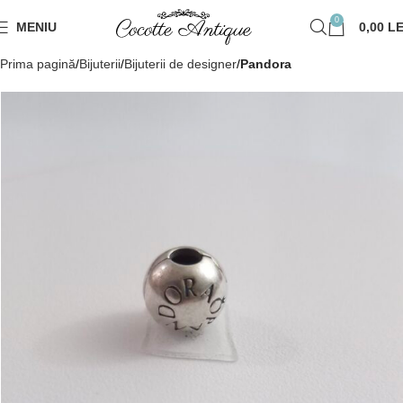
0
MENIU
0,00
LE
Prima pagină
Bijuterii
Bijuterii de designer
Pandora