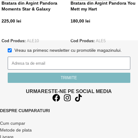
Bratara din Argint Pandora
Bratara din Argint Pandora You
Moments Star & Galaxy
Mett my Hart
225,00
lei
180,00
lei
CITEȘTE MAI MULT
ADAUGĂ ÎN COȘ
Cod Produs:
ALE10
Cod Produs:
ALE5
Vreau sa primesc newsletter cu promotiile magazinului.
TRIMITE
URMARESTE-NE PE SOCIAL MEDIA
DESPRE CUMPARATURI
Cum cumpar
Metode de plata
Livrare