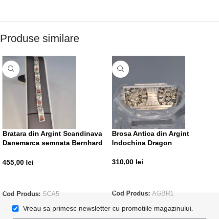
Produse similare
Bratara din Argint Scandinava
Brosa Antica din Argint
Danemarca semnata Bernhard
Indochina Dragon
Hertz
310,00
lei
455,00
lei
ADAUGĂ ÎN COȘ
ADAUGĂ ÎN COȘ
Cod Produs:
AGBR1
Cod Produs:
SCA5
Vreau sa primesc newsletter cu promotiile magazinului.