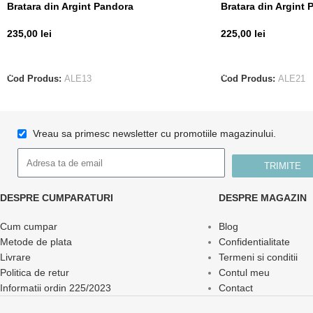
Bratara din Argint Pandora
Bratara din Argint
235,00
lei
225,00
lei
ADAUGĂ ÎN COȘ
ADAUGĂ ÎN COȘ
Cod Produs:
ALE13
Cod Produs:
ALE21
Vreau sa primesc newsletter cu promotiile magazinului.
TRIMITE
DESPRE CUMPARATURI
DESPRE MAGAZIN
Cum cumpar
Blog
Metode de plata
Confidentialitate
Livrare
Termeni si conditii
Politica de retur
Contul meu
Informatii ordin 225/2023
Contact