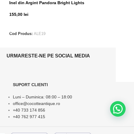
Inel din Argint Pandora Bright Lights
Inel din Argint 
155,00
lei
85,00
lei
ADAUGĂ ÎN COȘ
ADAUGĂ ÎN CO
Cod Produs:
ALE19
Cod Produs:
ALE
URMARESTE-NE PE SOCIAL MEDIA
SUPORT CLIENTI
Luni – Duminica: 08:00 – 18:00
office@cocotteantique.ro
+40 733 174 856
+40 762 977 415