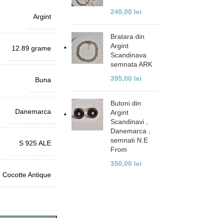
240,00
lei
Argint
Bratara din
Argint
12.89 grame
Scandinava
semnata ARK
395,00
lei
Buna
Butoni din
Danemarca
Argint
Scandinavi ,
Danemarca ,
semnati N.E
S 925 ALE
From
350,00
lei
Cocotte Antique