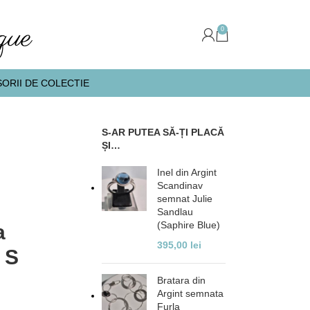
0
ORII DE COLECTIE
S-AR PUTEA SĂ-ȚI PLACĂ
ȘI…
Inel din Argint
Scandinav
semnat Julie
Sandlau
(Saphire Blue)
a
395,00
lei
 S
Bratara din
Argint semnata
Furla