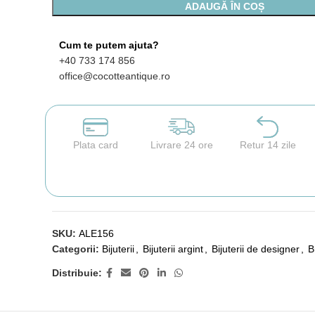
ADAUGĂ ÎN COȘ
Cum te putem ajuta?
+40 733 174 856
office@cocotteantique.ro
Plata card
Livrare 24 ore
Retur 14 zile
SKU:
ALE156
Categorii:
Bijuterii
,
Bijuterii argint
,
Bijuterii de designer
,
B
Distribuie: