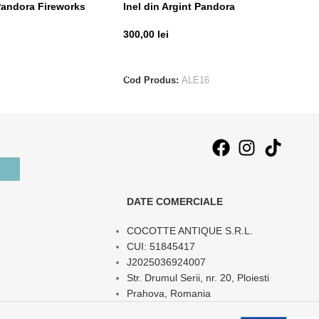
 Pandora Fireworks
Inel din Argint Pandora
300,00
lei
ADAUGĂ ÎN COȘ
Cod Produs:
ALE16
DATE COMERCIALE
COCOTTE ANTIQUE S.R.L.
CUI: 51845417
J2025036924007
Str. Drumul Serii, nr. 20, Ploiesti
Prahova, Romania