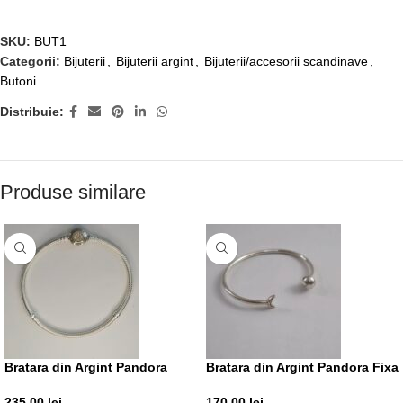
SKU:
BUT1
Categorii:
Bijuterii
,
Bijuterii argint
,
Bijuterii/accesorii scandinave
,
Butoni
Distribuie:
Produse similare
Bratara din Argint Pandora
Bratara din Argint Pandora Fixa
235,00
lei
170,00
lei