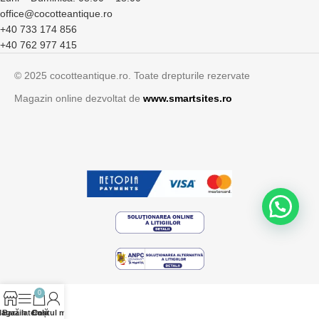
office@cocotteantique.ro
+40 733 174 856
+40 762 977 415
© 2025 cocotteantique.ro. Toate drepturile rezervate
Magazin online dezvoltat de
www.smartsites.ro
0
agazin
Bară laterală
Contul meu
Coș