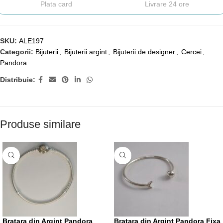
Plata card
Livrare 24 ore
SKU:
ALE197
Categorii:
Bijuterii
,
Bijuterii argint
,
Bijuterii de designer
,
Cercei
,
Pandora
Distribuie:
Produse similare
Bratara din Argint Pandora
Bratara din Argint Pandora Fixa