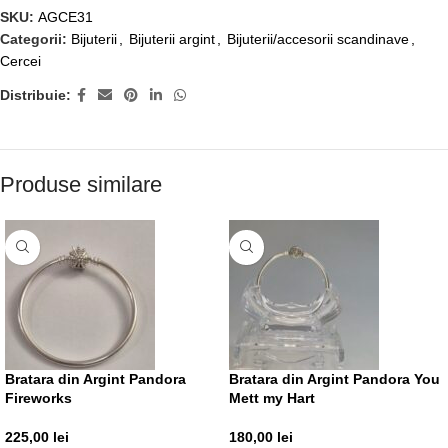
SKU:
AGCE31
Categorii:
Bijuterii
,
Bijuterii argint
,
Bijuterii/accesorii scandinave
,
Cercei
Distribuie:
Produse similare
Bratara din Argint Pandora
Bratara din Argint Pandora You
Fireworks
Mett my Hart
225,00
lei
180,00
lei