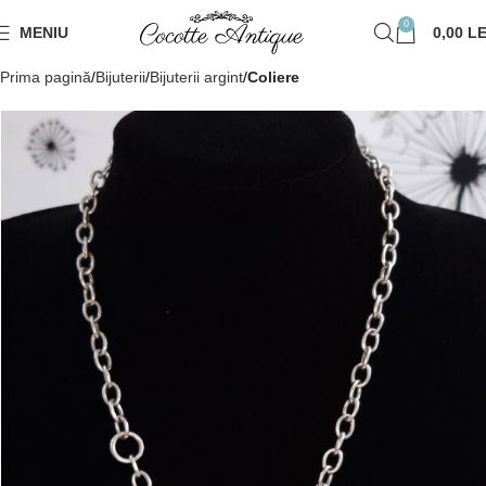
0
MENIU
0,00
LE
Prima pagină
Bijuterii
Bijuterii argint
Coliere