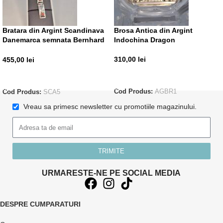
Bratara din Argint Scandinava
Brosa Antica din Argint
Danemarca semnata Bernhard
Indochina Dragon
Hertz
310,00
lei
455,00
lei
ADAUGĂ ÎN COȘ
ADAUGĂ ÎN COȘ
Cod Produs:
AGBR1
Cod Produs:
SCA5
Vreau sa primesc newsletter cu promotiile magazinului.
TRIMITE
URMARESTE-NE PE SOCIAL MEDIA
DESPRE CUMPARATURI