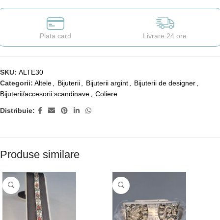
Plata card
Livrare 24 ore
SKU:
ALTE30
Categorii:
Altele
,
Bijuterii
,
Bijuterii argint
,
Bijuterii de designer
,
Bijuterii/accesorii scandinave
,
Coliere
Distribuie:
Produse similare