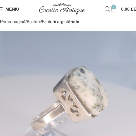
0
MENIU
0,00
LE
Prima pagină
Bijuterii
Bijuterii argint
Inele