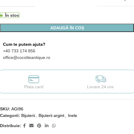
În stoc
ADAUGĂ ÎN COȘ
Cum te putem ajuta?
+40 733 174 856
office@cocotteantique.ro
Plata card
Livrare 24 ore
SKU:
AGI96
Categorii:
Bijuterii
,
Bijuterii argint
,
Inele
Distribuie: