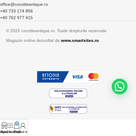
office@cocotteantique.ro
+40 733 174 856
+40 762 977 415
© 2025 cocotteantique.ro. Toate drepturile rezervate
Magazin online dezvoltat de
www.smartsites.ro
0
agazin
Bară laterală
Contul meu
Coș