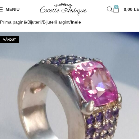
0
MENIU
0,00
LE
Prima pagină
Bijuterii
Bijuterii argint
Inele
VÂNDUT