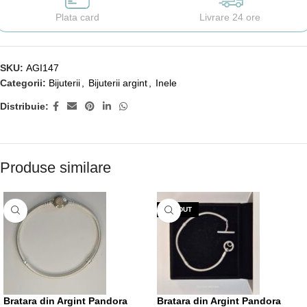
Plata card
Livrare 24 ore
SKU:
AGI147
Categorii:
Bijuterii
,
Bijuterii argint
,
Inele
Distribuie:
Produse similare
VÂNDUT
Bratara din Argint Pandora
Bratara din Argint Pandora