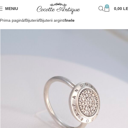
0
MENIU
0,00
LE
Prima pagină
Bijuterii
Bijuterii argint
Inele