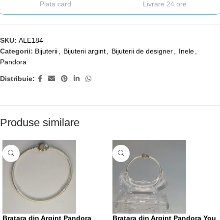
Plata card
Livrare 24 ore
SKU:
ALE184
Categorii:
Bijuterii
,
Bijuterii argint
,
Bijuterii de designer
,
Inele
,
Pandora
Distribuie:
Produse similare
Bratara din Argint Pandora
Bratara din Argint Pandora You