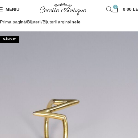
0
MENIU
0,00
LE
Prima pagină
Bijuterii
Bijuterii argint
Inele
VÂNDUT