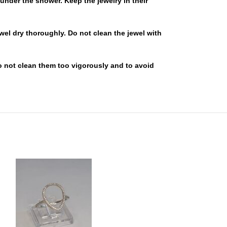
 under the shower. Keep the jewelry in their
jewel dry thoroughly. Do not clean the jewel with
 to not clean them too vigorously and to avoid