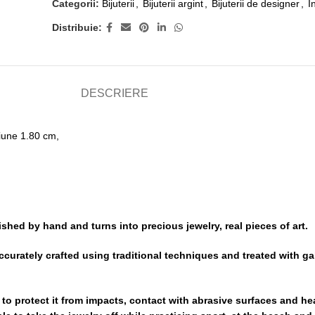
Categorii:
Bijuterii
,
Bijuterii argint
,
Bijuterii de designer
,
I
Distribuie:
DESCRIERE
iune 1.80 cm,
ished by hand and turns into precious jewelry, real pieces of art.
accurately crafted using traditional techniques and treated with g
 to protect it from impacts, contact with abrasive surfaces and h