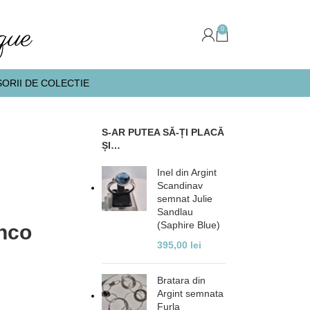
0
ORII DE COLECTIE
S-AR PUTEA SĂ-ȚI PLACĂ
ȘI…
Inel din Argint
Scandinav
semnat Julie
Sandlau
(Saphire Blue)
anco
395,00
lei
Bratara din
Argint semnata
Furla