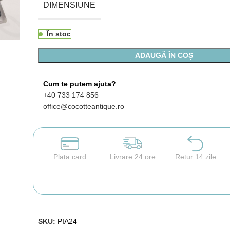
DIMENSIUNE
În stoc
ADAUGĂ ÎN COȘ
Cum te putem ajuta?
+40 733 174 856
office@cocotteantique.ro
Plata card
Livrare 24 ore
Retur 14 zile
SKU:
PIA24