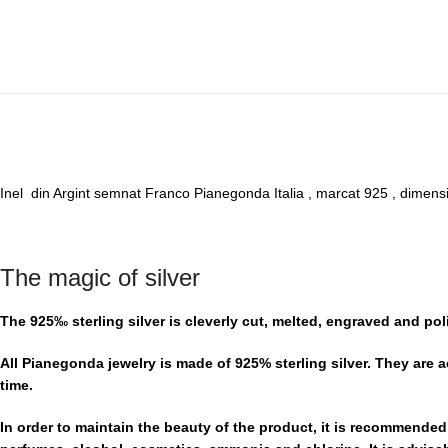
Inel din Argint semnat Franco Pianegonda Italia , marcat 925 , dimens
The magic of silver
The 925‰ sterling silver is cleverly cut, melted, engraved and pol
All Pianegonda jewelry is made of 925% sterling silver. They are 
time.
In order to maintain the beauty of the product, it is recommended