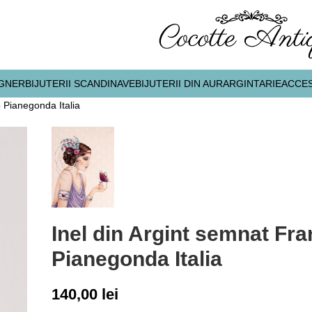
IGNER
BIJUTERII SCANDINAVE
BIJUTERII DIN AUR
ARGINTARIE
ACCES
o Pianegonda Italia
Inel din Argint semnat Fr
Pianegonda Italia
140,00
lei