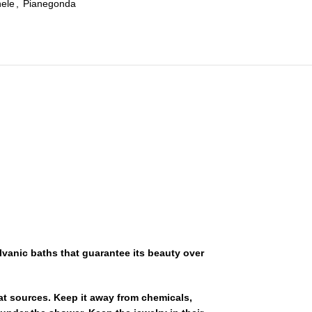
nele
,
Pianegonda
alvanic baths that guarantee its beauty over
eat sources. Keep it away from chemicals,