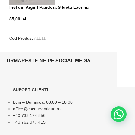
Inel din Argint Pandora Silueta Lacrima
Inel din Argint 
85,00
lei
200,00
lei
ADAUGĂ ÎN COȘ
ADAUGĂ ÎN CO
Cod Produs:
ALE11
Cod Produs:
ALE
URMARESTE-NE PE SOCIAL MEDIA
SUPORT CLIENTI
Luni – Duminica: 08:00 – 18:00
office@cocotteantique.ro
+40 733 174 856
+40 762 977 415