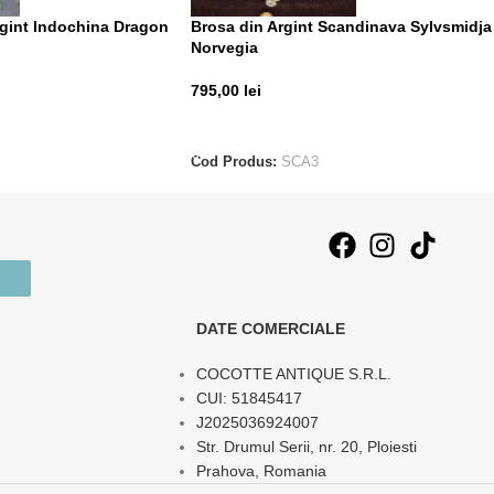
rgint Indochina Dragon
Brosa din Argint Scandinava Sylvsmidja
Norvegia
795,00
lei
ADAUGĂ ÎN COȘ
Cod Produs:
SCA3
DATE COMERCIALE
COCOTTE ANTIQUE S.R.L.
CUI: 51845417
J2025036924007
Str. Drumul Serii, nr. 20, Ploiesti
Prahova, Romania