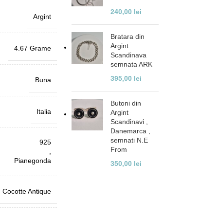
240,00
lei
Argint
Bratara din
Argint
4.67 Grame
Scandinava
semnata ARK
395,00
lei
Buna
Butoni din
Italia
Argint
Scandinavi ,
Danemarca ,
semnati N.E
925
From
,
Pianegonda
350,00
lei
Cocotte Antique