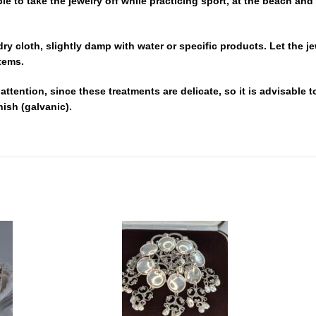
e to take the jewelry off while practicing sport, at the beach and
 dry cloth, slightly damp with water or specific products. Let the 
tems.
attention, since these treatments are delicate, so it is advisable
ish (galvanic).