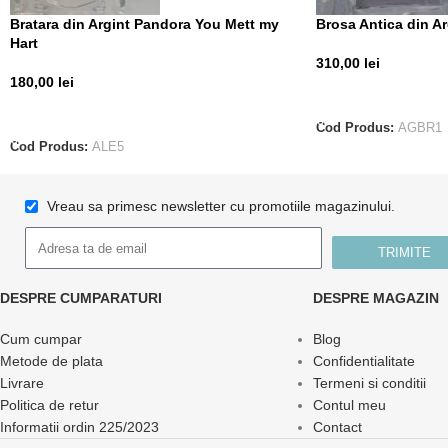
Bratara din Argint Pandora You Mett my
Brosa Antica din A
Hart
310,00
lei
180,00
lei
ADAUGĂ ÎN COȘ
ADAUGĂ ÎN COȘ
Cod Produs:
AGBR1
Cod Produs:
ALE5
Vreau sa primesc newsletter cu promotiile magazinului.
TRIMITE
DESPRE CUMPARATURI
DESPRE MAGAZIN
Cum cumpar
Blog
Metode de plata
Confidentialitate
Livrare
Termeni si conditii
Politica de retur
Contul meu
Informatii ordin 225/2023
Contact