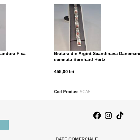
Pandora Fixa
Bratara din Argint Scandinava Danemar
semnata Bernhard Hertz
455,00
lei
ADAUGĂ ÎN COȘ
Cod Produs:
SCA5
DATE COMERCIALE