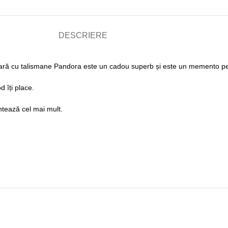
DESCRIERE
ară cu talismane Pandora este un cadou superb și este un memento pe
d îți place.
ontează cel mai mult.