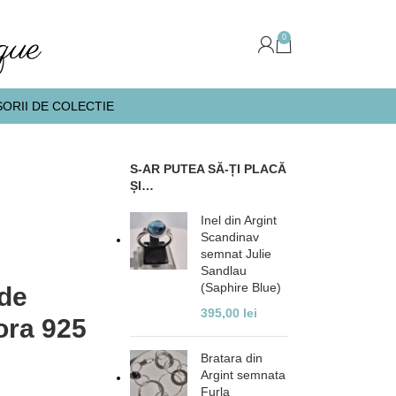
0
ORII DE COLECTIE
S-AR PUTEA SĂ-ȚI PLACĂ
ȘI…
Inel din Argint
Scandinav
semnat Julie
Sandlau
(Saphire Blue)
 de
395,00
lei
ora 925
Bratara din
Argint semnata
Furla