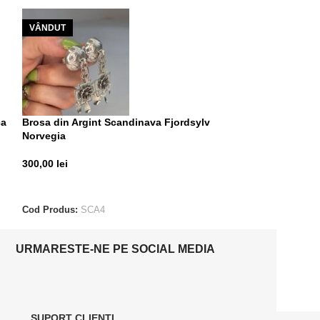
VÂNDUT
ca
Brosa din Argint Scandinava Fjordsylv
Inel din Argint 
Norvegia
85,00
lei
300,00
lei
ADAUGĂ ÎN CO
CITEȘTE MAI MULT
Cod Produs:
ALE
Cod Produs:
SCA4
URMARESTE-NE PE SOCIAL MEDIA
SUPORT CLIENTI