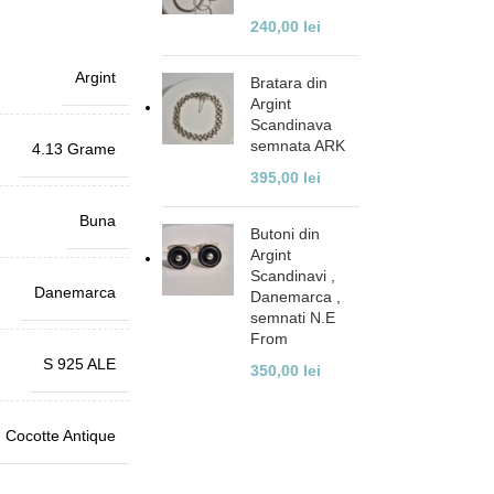
240,00
lei
Argint
Bratara din
Argint
Scandinava
semnata ARK
4.13 Grame
395,00
lei
Buna
Butoni din
Argint
Scandinavi ,
Danemarca
Danemarca ,
semnati N.E
From
S 925 ALE
350,00
lei
Cocotte Antique