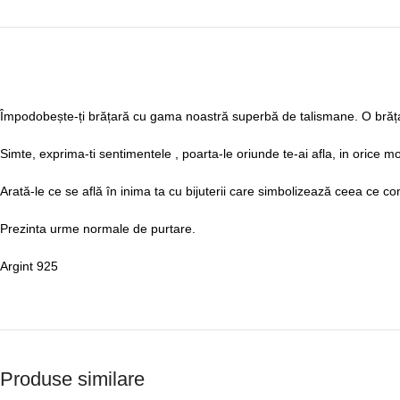
Împodobește-ți brățară cu gama noastră superbă de talismane. O brăț
Simte, exprima-ti sentimentele , poarta-le oriunde te-ai afla, in orice mo
Arată-le ce se află în inima ta cu bijuterii care simbolizează ceea ce c
Prezinta urme normale de purtare.
Argint 925
Produse similare