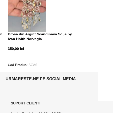
on
Brosa din Argint Scandinava Solje by
Inel din Argint 
Ivan Holth Norvegia
300,00
lei
350,00
lei
ADAUGĂ ÎN CO
ADAUGĂ ÎN COȘ
Cod Produs:
ALE
Cod Produs:
SCA6
URMARESTE-NE PE SOCIAL MEDIA
SUPORT CLIENTI