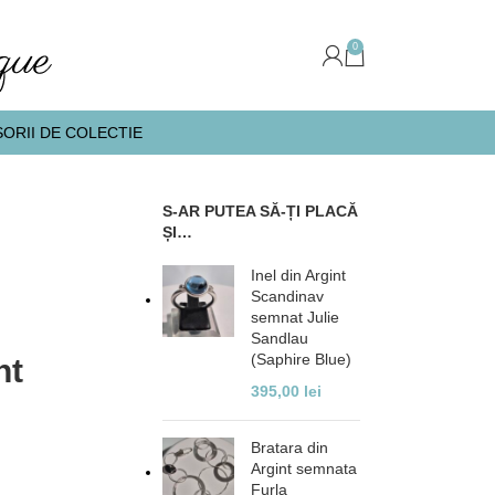
0
ORII DE COLECTIE
S-AR PUTEA SĂ-ȚI PLACĂ
ȘI…
Inel din Argint
Scandinav
semnat Julie
Sandlau
(Saphire Blue)
nt
395,00
lei
Bratara din
Argint semnata
Furla