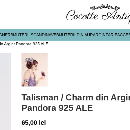
IGNER
BIJUTERII SCANDINAVE
BIJUTERII DIN AUR
ARGINTARIE
ACCES
in Argint Pandora 925 ALE
Talisman / Charm din Argi
Pandora 925 ALE
65,00
lei