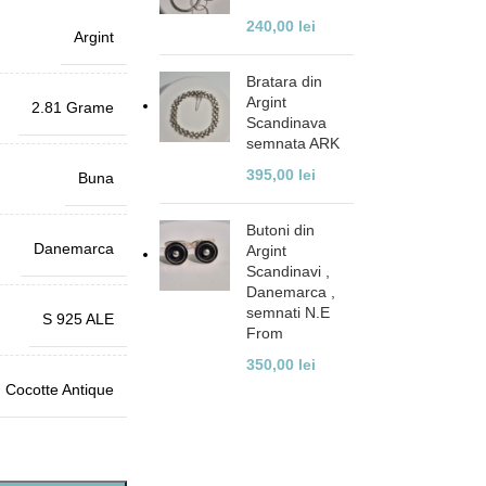
240,00
lei
Argint
Bratara din
Argint
2.81 Grame
Scandinava
semnata ARK
395,00
lei
Buna
Butoni din
Danemarca
Argint
Scandinavi ,
Danemarca ,
semnati N.E
S 925 ALE
From
350,00
lei
Cocotte Antique