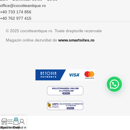
office@cocotteantique.ro
+40 733 174 856
+40 762 977 415
© 2025 cocotteantique.ro. Toate drepturile rezervate
Magazin online dezvoltat de
www.smartsites.ro
0
agazin
Bară laterală
Contul meu
Coș