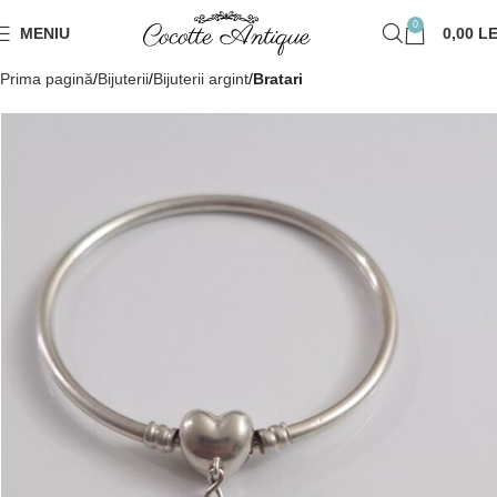
0
MENIU
0,00
LE
Prima pagină
Bijuterii
Bijuterii argint
Bratari