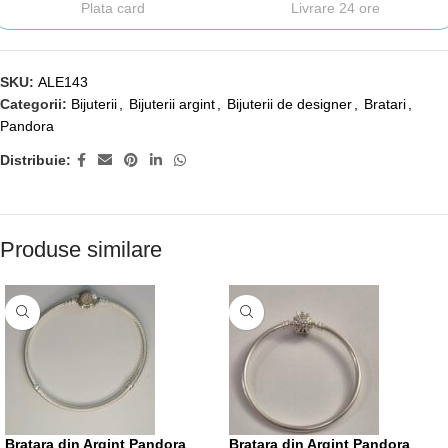
Plata card
Livrare 24 ore
SKU:
ALE143
Categorii:
Bijuterii
,
Bijuterii argint
,
Bijuterii de designer
,
Bratari
,
Pandora
Distribuie:
Produse similare
Bratara din Argint Pandora
Bratara din Argint Pandora