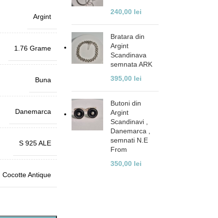
240,00
lei
Argint
Bratara din
Argint
1.76 Grame
Scandinava
semnata ARK
395,00
lei
Buna
Butoni din
Danemarca
Argint
Scandinavi ,
Danemarca ,
semnati N.E
S 925 ALE
From
350,00
lei
Cocotte Antique