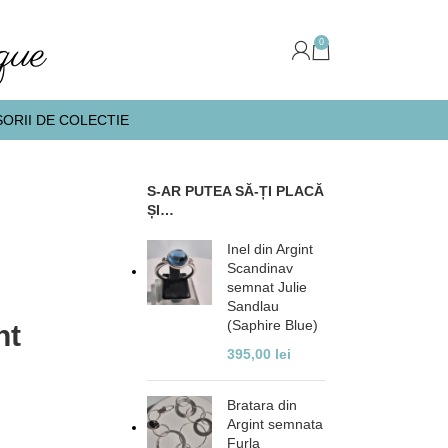
0
ORII DE COLECTIE
S-AR PUTEA SĂ-ȚI PLACĂ
ȘI…
Inel din Argint
Scandinav
semnat Julie
Sandlau
(Saphire Blue)
nt
395,00
lei
Bratara din
Argint semnata
Furla