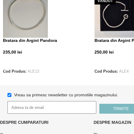
VÂNDUT
Bratara din Argint Pandora
Bratara din Argint
235,00
lei
250,00
lei
ADAUGĂ ÎN COȘ
CITEȘTE MAI MUL
Cod Produs:
ALE13
Cod Produs:
ALE4
Vreau sa primesc newsletter cu promotiile magazinului.
TRIMITE
DESPRE CUMPARATURI
DESPRE MAGAZIN