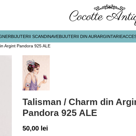
IGNER
BIJUTERII SCANDINAVE
BIJUTERII DIN AUR
ARGINTARIE
ACCES
in Argint Pandora 925 ALE
Talisman / Charm din Argi
Pandora 925 ALE
50,00
lei