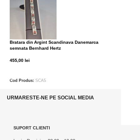
Bratara din Argint Scandinava Danemarca
Brosa din Argin
semnata Bernhard Hertz
Norvegia
455,00
lei
795,00
lei
ADAUGĂ ÎN COȘ
ADAUGĂ ÎN CO
Cod Produs:
SCA5
Cod Produs:
SCA
URMARESTE-NE PE SOCIAL MEDIA
SUPORT CLIENTI